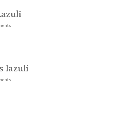
azuli
ments
 lazuli
ments