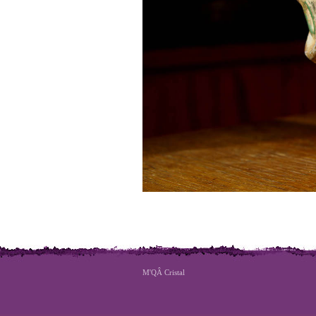
M'QÂ Cristal