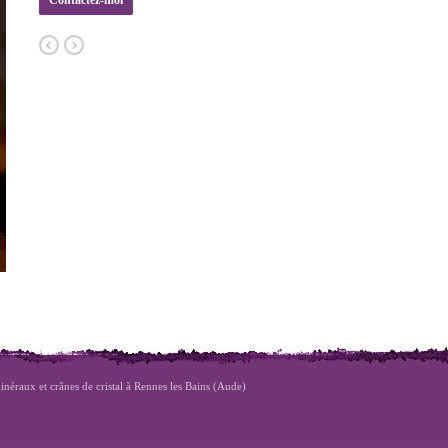
Contactez-moi
inéraux et crânes de cristal à Rennes les Bains (Aude)