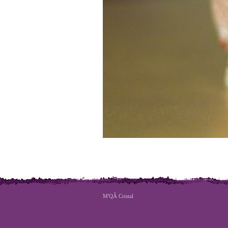
M'QÂ Cristal