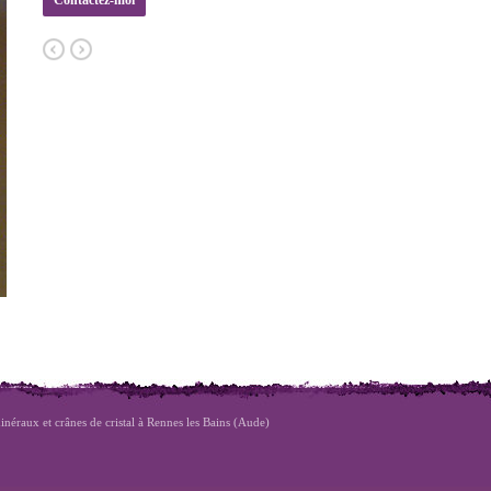
Contactez-moi
inéraux et crânes de cristal à Rennes les Bains (Aude)