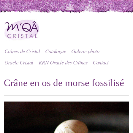
Crânes de Cristal
Catalogue
Galerie photo
Oracle Cristal
KRN Oracle des Crânes
Contact
Crâne en os de morse fossilisé