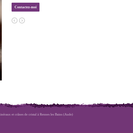
Contactez-moi
inéraux et crânes de cristal à Rennes les Bains (Aude)