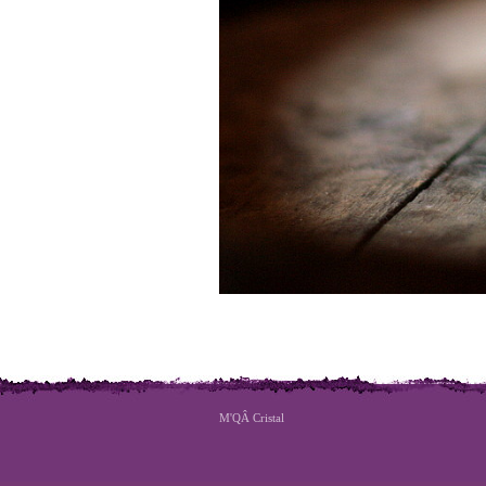
M'QÂ Cristal