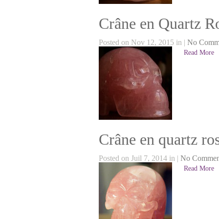
Crâne en Quartz R
Posted on Nov 12, 2015 in |
No Comm
Read More
Crâne en quartz ros
Posted on Juil 7, 2014 in |
No Commen
Read More