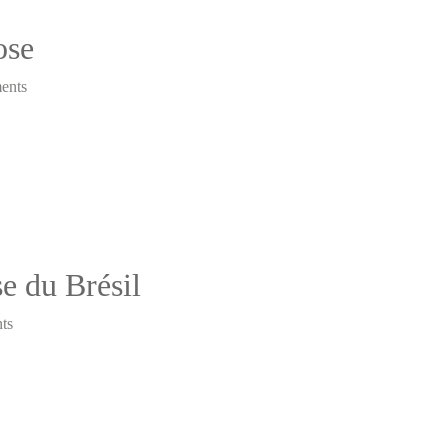
ose
ents
e du Brésil
ts