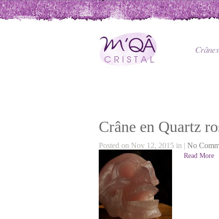
Crânes 
Crâne en Quartz r
Posted on Nov 12, 2015 in |
No Comm
Read More